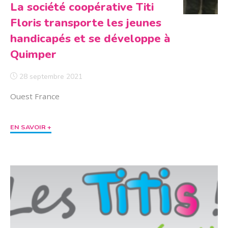
La société coopérative Titi
Floris transporte les jeunes
handicapés et se développe à
Quimper
28 septembre 2021
Ouest France
"La
EN SAVOIR +
société
coopérative
Titi
Floris
transporte
les
jeunes