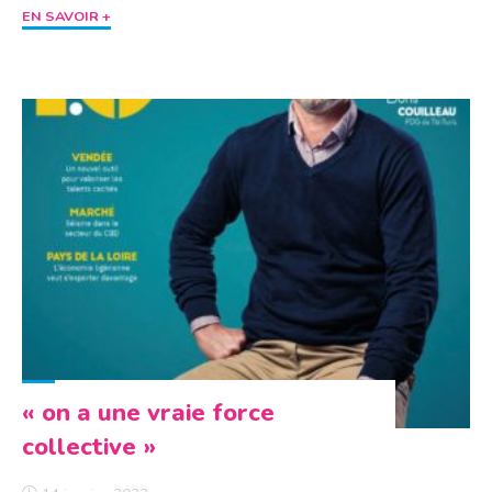
"Titi
EN SAVOIR +
Floris
se
mobilise
pour
l’Ukraine"
« on a une vraie force
collective »