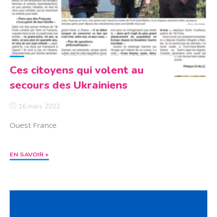
Ces citoyens qui volent au
secours des Ukrainiens
16 mars 2022
Ouest France
"Ces
EN SAVOIR +
citoyens
qui
volent
au
secours