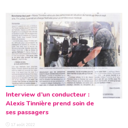
estivale
à
la
demande
pour
les
11-
25
ans"
Interview d’un conducteur :
Alexis Tinnière prend soin de
ses passagers
17 août 2022