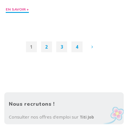
"Création
EN SAVOIR +
de
la
SCIC
d’autopartage
Citiz
1
2
3
4
Nantes"
Posts
pagination
Nous recrutons !
Consulter nos offres d'emploi sur
Titi Job