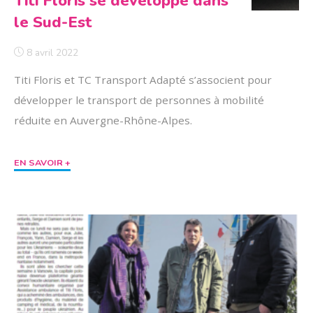
Titi Floris se développe dans
le Sud-Est
8 avril 2022
Titi Floris et TC Transport Adapté s’associent pour
développer le transport de personnes à mobilité
réduite en Auvergne-Rhône-Alpes.
"Titi
EN SAVOIR +
Floris
se
développe
dans
le
Sud-
Est"