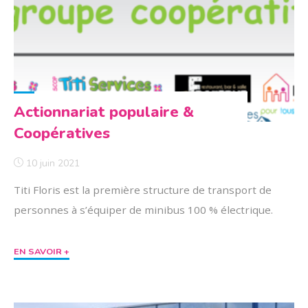
handicapés
et
se
développe
à
Quimper"
Actionnariat populaire &
Coopératives
10 juin 2021
Titi Floris est la première structure de transport de
personnes à s’équiper de minibus 100 % électrique.
"Actionnariat
EN SAVOIR +
populaire
&
Coopératives"