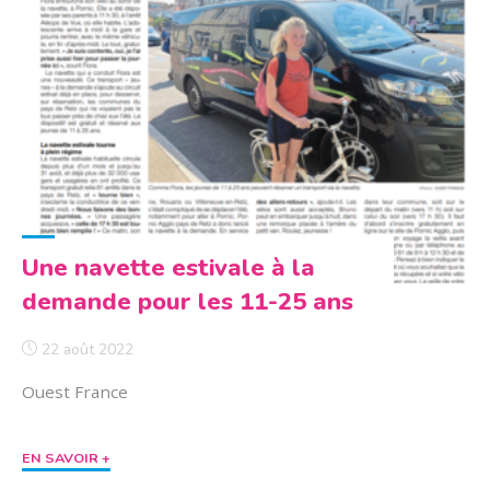
perturbé
:
Titi
Floris
face
à
la
Région"
Une navette estivale à la
demande pour les 11-25 ans
22 août 2022
Ouest France
"Une
EN SAVOIR +
navette