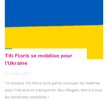
des
Ukrainiens"
Titi Floris se mobilise pour
l’Ukraine
11 mars 2022
15 minibus Titi Floris sont partis convoyer du matériel
pour l’Ukraine et transporter des réfugiés. Merci à tous
les bénévoles mobilisés !