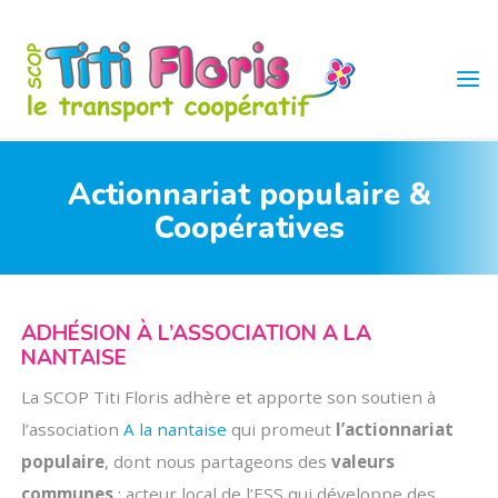
Skip
to
content
TITI
FLORIS
Actionnariat populaire &
Coopératives
ADHÉSION À L’ASSOCIATION A LA
NANTAISE
La SCOP Titi Floris adhère et apporte son soutien à
l’association
A la nantaise
qui promeut
l’actionnariat
populaire
, dont nous partageons des
valeurs
communes
: acteur local de l’ESS qui développe des