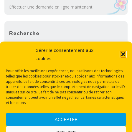
Effectuer une demande en ligne maintenant
Recherche
Sea
Gérer le consentement aux
SEARCH
for:
cookies
Pour offrir les meilleures expériences, nous utilisons des technologies
telles que les cookies pour stocker et/ou accéder aux informations des
appareils. Le fait de consentir à ces technologies nous permettra de
traiter des données telles que le comportement de navigation ou les ID
uniques sur ce site. Le fait de ne pas consentir ou de retirer son
consentement peut avoir un effet négatif sur certaines caractéristiques
Back
et fonctions.
Mentions légales
to
Protection des données personnelles
ACCEPTER
Politique de cookies (UE)
Top