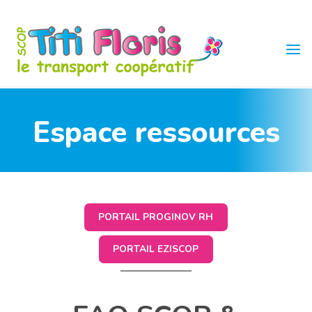
Skip
to
content
TITI
FLORIS
Espace ressources
PORTAIL PROGINOV RH
PORTAIL EZISCOP