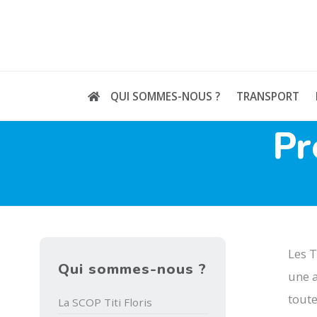
Skip
to
content
QUI SOMMES-NOUS ?
TRANSPORT
Pr
Les T
Qui sommes-nous ?
une a
toute
La SCOP Titi Floris