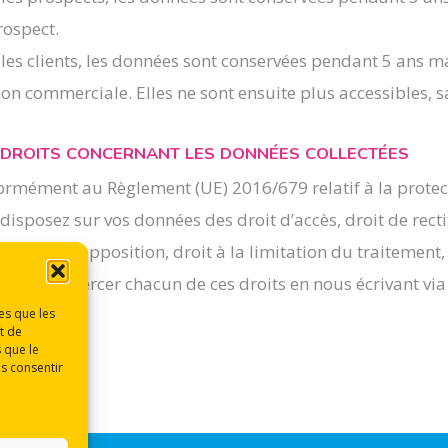
rospect.
les clients, les données sont conservées pendant 5 ans 
ion commerciale. Elles ne sont ensuite plus accessibles, s
DROITS CONCERNANT LES DONNÉES COLLECTÉES
rmément au Règlement (UE) 2016/679 relatif à la protec
disposez sur vos données des droit d’accès, droit de rectif
li), droit d’opposition, droit à la limitation du traitement, 
pouvez exercer chacun de ces droits en nous écrivant via 
es que les
t de
 que le
as consentir