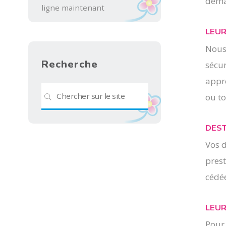
dema
ligne maintenant
LEUR
Nous 
Recherche
sécur
appro
Search
ou to
SEARCH
for:
DEST
Vos d
prest
cédé
LEUR
Pour