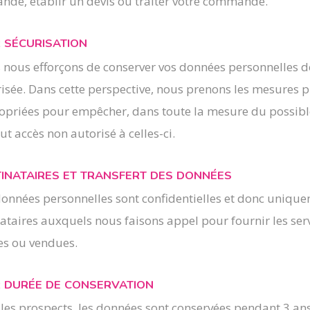
nde, établir un devis ou traiter votre commande.
 SÉCURISATION
nous efforçons de conserver vos données personnelles de 
isée. Dans cette perspective, nous prenons les mesures p
priées pour empêcher, dans toute la mesure du possible
ut accès non autorisé à celles-ci.
INATAIRES ET TRANSFERT DES DONNÉES
onnées personnelles sont confidentielles et donc uniquem
ataires auxquels nous faisons appel pour fournir les servi
es ou vendues.
 DURÉE DE CONSERVATION
 les prospects, les données sont conservées pendant 3 