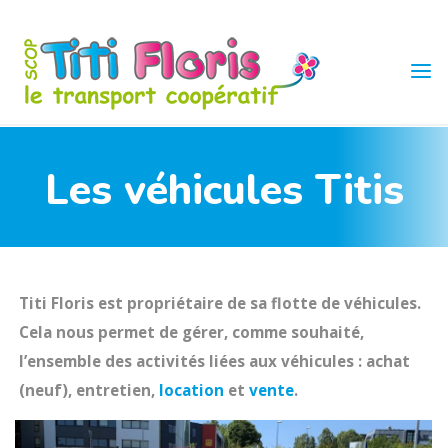
Skip
to
content
TITI
FLORIS
Les véhicules Titis
Titi Floris est propriétaire de sa flotte de véhicules.
Cela nous permet de gérer, comme souhaité,
l’ensemble des activités liées aux véhicules : achat
(neuf), entretien,
location
et
vente
.