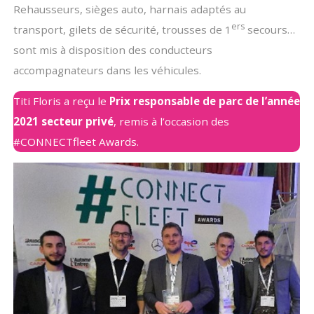
Rehausseurs, sièges auto, harnais adaptés au
ers
transport, gilets de sécurité, trousses de 1
secours…
sont mis à disposition des conducteurs
accompagnateurs dans les véhicules.
Titi Floris a reçu le
Prix responsable de parc de l’année
2021 secteur privé
, remis à l’occasion des
#CONNECTfleet Awards
.