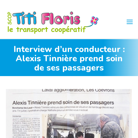
Skip
to
content
TITI
FLORIS
Interview d’un conducteur :
Alexis Tinnière prend soin
de ses passagers