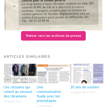
Retour vers les archives de presse
ARTICLES SIMILAIRES
Ces citoyens qui
Une
20 ans de soutien
volent au secours
communication
1 septembre 2013
des Ukrainiens
fluide avec les
prestataires
16 mars 2022
1 avril 2016