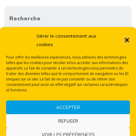
Recherche
Sea
Gérer le consentement aux
SEARCH
for:
cookies
Pour offrir les meilleures expériences, nous utilisons des technologies
telles que les cookies pour stocker et/ou accéder aux informations des
appareils. Le fait de consentir à ces technologies nous permettra de
traiter des données telles que le comportement de navigation ou les ID
uniques sur ce site. Le fait de ne pas consentir ou de retirer son
consentement peut avoir un effet négatif sur certaines caractéristiques
Back
et fonctions.
Mentions légales
to
Protection des données personnelles
ACCEPTER
Politique de cookies (UE)
Top
REFUSER
© Les Titis 2023
VOIR LES PRÉFÉRENCES