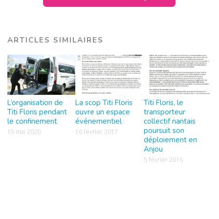
ARTICLES SIMILAIRES
L’organisation de
La scop Titi Floris
Titi Floris, le
Titi Floris pendant
ouvre un espace
transporteur
le confinement
événementiel
collectif nantais
poursuit son
15 mai 2020
16 février 2017
déploiement en
Anjou
5 février 2016