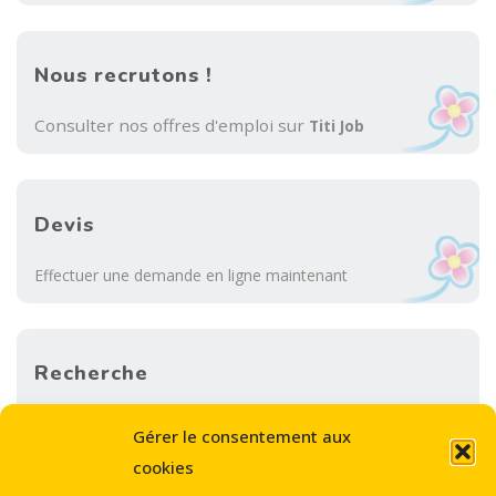
Nous recrutons !
Consulter nos offres d'emploi sur
Titi Job
Devis
Effectuer une demande en ligne maintenant
Recherche
Sea
Gérer le consentement aux
SEARCH
for:
cookies