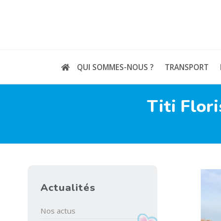
Skip
to
content
QUI SOMMES-NOUS ?
TRANSPORT
Titi Flor
Actualités
Nos actus