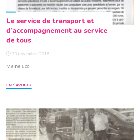
Le service de transport et
d’accompagnement au service
de tous
20 novembre 2018
Maine Eco
"Le
EN SAVOIR +
service
de
transport
et
d’accompagnement
au
service