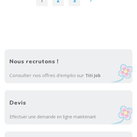
1
2
3
le
Posts
capot"
pagination
Nous recrutons !
Consulter nos offres d'emploi sur
Titi Job
Devis
Effectuer une demande en ligne maintenant