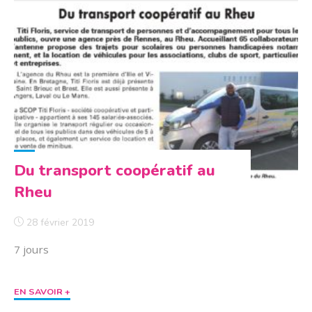
de
la
scop
Titi
Floris"
Du transport coopératif au
Rheu
28 février 2019
7 jours
"Du
EN SAVOIR +
transport