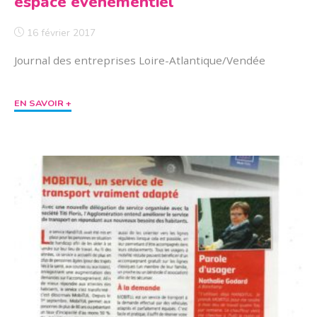
espace événementiel
16 février 2017
Journal des entreprises Loire-Atlantique/Vendée
"La
EN SAVOIR +
scop
Titi
Floris
ouvre
un
espace
événementiel"