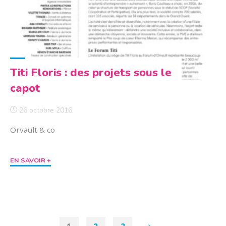
Titi Floris : des projets sous le
capot
26 octobre 2016
Orvault & co
"Titi
EN SAVOIR +
Floris
:
des
projets
sous