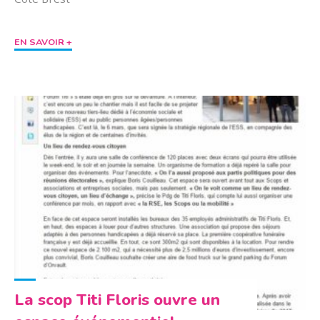
"Faites
EN SAVOIR +
un
tour
en
Titi
Floris"
La scop Titi Floris ouvre un