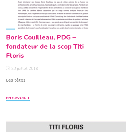
Boris Couilleau, PDG –
fondateur de la scop Titi
Floris
23 juillet 2019
Les têtes
"Boris
EN SAVOIR +
Couilleau,
PDG
–
fondateur