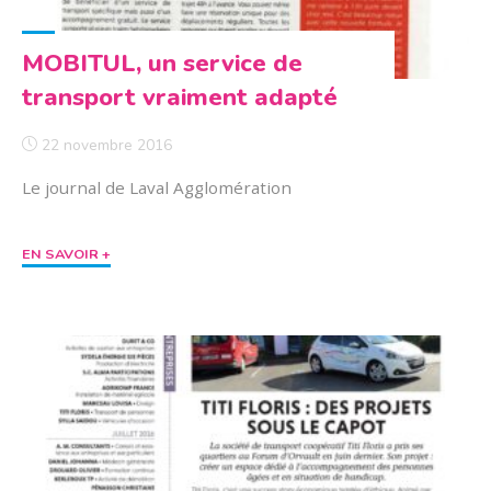
MOBITUL, un service de
transport vraiment adapté
22 novembre 2016
Le journal de Laval Agglomération
"MOBITUL,
EN SAVOIR +
un
service
de
transport
vraiment
adapté"