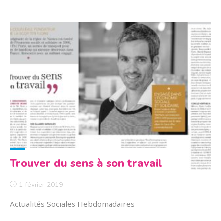
coopératif
au
Rheu"
Trouver du sens à son travail
1 février 2019
Actualités Sociales Hebdomadaires