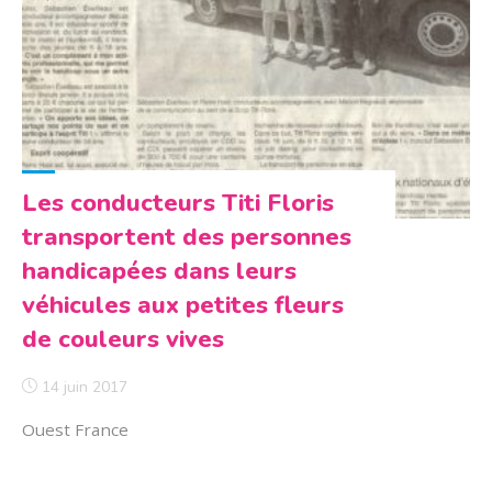
de
tous"
Les conducteurs Titi Floris
transportent des personnes
handicapées dans leurs
véhicules aux petites fleurs
de couleurs vives
14 juin 2017
Ouest France