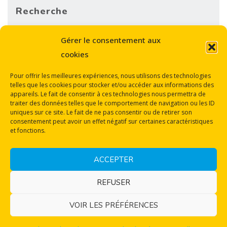
Recherche
Sea
Gérer le consentement aux
SEARCH
for:
cookies
Pour offrir les meilleures expériences, nous utilisons des technologies
telles que les cookies pour stocker et/ou accéder aux informations des
appareils. Le fait de consentir à ces technologies nous permettra de
traiter des données telles que le comportement de navigation ou les ID
uniques sur ce site. Le fait de ne pas consentir ou de retirer son
consentement peut avoir un effet négatif sur certaines caractéristiques
Back
et fonctions.
Mentions légales
to
Protection des données personnelles
ACCEPTER
Politique de cookies (UE)
Top
REFUSER
© Les Titis 2023
VOIR LES PRÉFÉRENCES